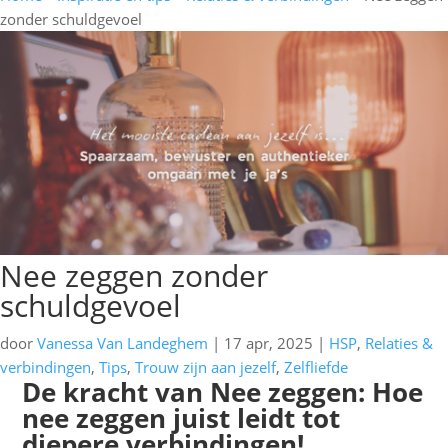
zonder schuldgevoel
Nee zeggen zonder
schuldgevoel
door
Vanessa Van Landeghem
|
17 apr, 2025
|
HSP
,
Relaties &
verbindingen
,
Tips
,
Trouw zijn aan jezelf
,
Zelfliefde
De kracht van Nee zeggen: Hoe
nee zeggen juist leidt tot
diepere verbindingen!