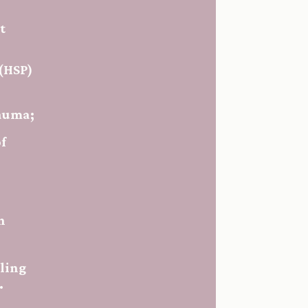
t
 (HSP)
rauma;
f
n
ling
.