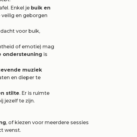
fel. Enkel je
buik en
 veilig en geborgen
dacht voor buik,
chtheid of emotie) mag
e ondersteuning
is
tgevende muziek
aten en dieper te
n stilte
. Er is ruimte
jezelf te zijn.
ing
, of kiezen voor meerdere sessies
ct wenst.