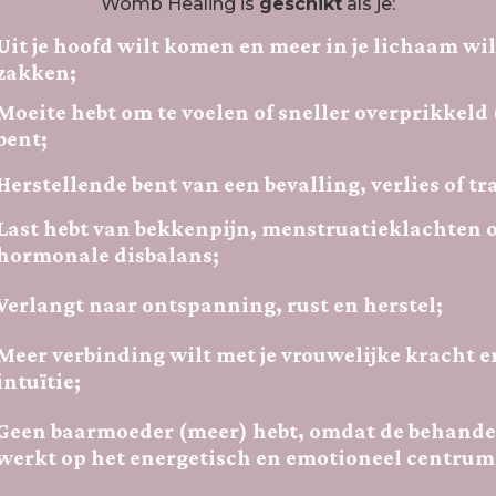
Womb Healing is
geschikt
als je:
Uit je hoofd wilt komen en meer in je lichaam wil
zakken;
Moeite hebt om te voelen of sneller overprikkeld
bent;
Herstellende bent van een bevalling, verlies of t
Last hebt van bekkenpijn, menstruatieklachten o
hormonale disbalans;
Verlangt naar ontspanning, rust en herstel;
Meer verbinding wilt met je vrouwelijke kracht e
intuïtie;
Geen baarmoeder (meer) hebt, omdat de behande
werkt op het energetisch en emotioneel centrum