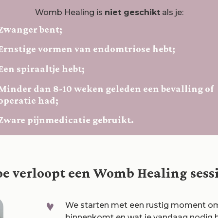
Womb Healing is
niet geschikt
als je:
Zwanger bent;
Ernstige vormen van endomtriose hebt;
Een spiraaltje hebt;
Minder dan 8-10 weken geleden een bevalling of
operatie had;
Zware pijnmedicatie gebruikt.
e verloopt een Womb Healing sess
We starten met een rustig moment om
binnenkomt en wat je vandaag nodig h