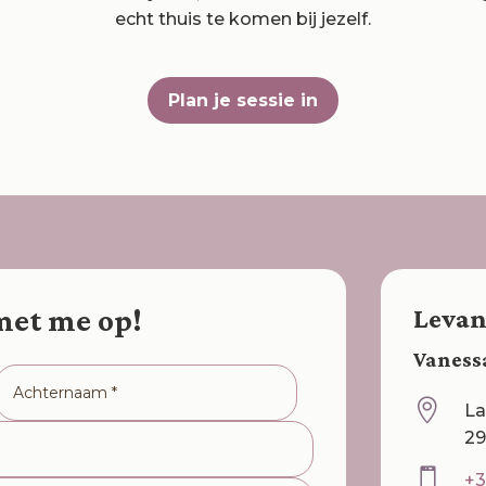
echt thuis te komen bij jezelf.
Plan je sessie in
met me op!
Levan
Vaness

La
29

+3