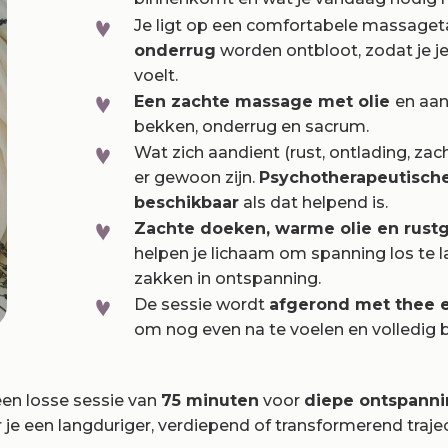
Je ligt op een comfortabele massageta
onderrug
worden ontbloot, zodat je je
voelt.
Een zachte massage met olie
en
aan
bekken, onderrug en sacrum.
Wat zich aandient (rust, ontlading, za
er gewoon zijn.
Psychotherapeutisch
beschikbaar
als dat helpend is.
Zachte doeken, warme olie en rus
helpen je lichaam om spanning los te l
zakken in ontspanning.
De sessie wordt
afgerond met thee e
om nog even na te voelen en volledig bij 
en losse sessie van
75 minuten
voor
diepe ontspann
je een langduriger, verdiepend of transformerend traje