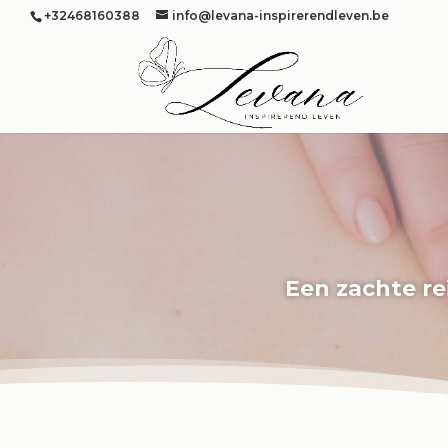
+32468160388
info@levana-inspirerendleven.be
Een zachte re