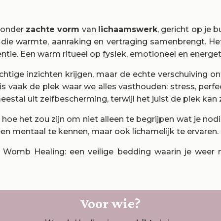
zonder
zachte vorm
van
lichaamswerk
, gericht op je 
ie warmte, aanraking en vertraging samenbrengt.
He
entie. Een warm ritueel op fysiek, emotioneel en energet
achtige inzichten krijgen, maar de echte verschuiving o
 is vaak de plek waar we alles vasthouden: stress, perfe
estal uit zelfbescherming, terwijl het juist de plek kan z
 hoe het zou zijn om niet alleen te begrijpen wat je nod
leen mentaal te kennen, maar ook lichamelijk te ervaren.
d Womb Healing: een veilige bedding waarin je weer m
Voor wie?