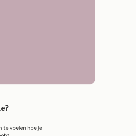
ie?
 te voelen hoe je
ebt.