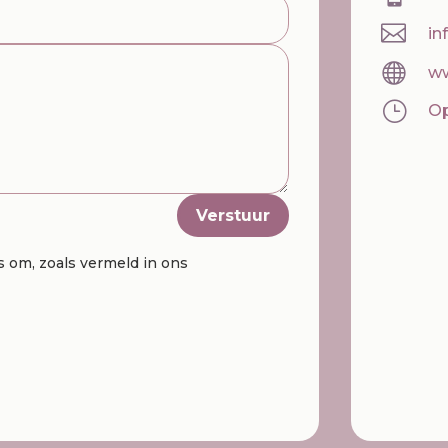

in

ww
}
Op
Verstuur
 om, zoals vermeld in ons