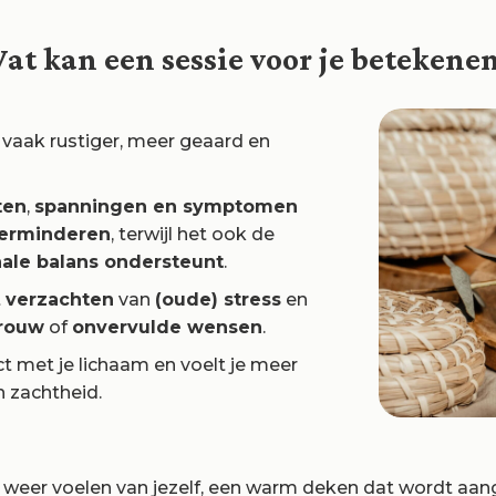
at kan een sessie voor je betekene
 vaak rustiger, meer geaard en
ten
,
spanningen en symptomen
verminderen
, terwijl het ook de
ale balans ondersteunt
.
t
verzachten
van
(
oude) stress
en
rouw
of
onvervulde wensen
.
t met je lichaam en voelt je meer
n zachtheid.
et weer voelen van jezelf, een warm deken dat wordt aa