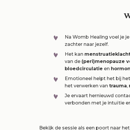
W
Na Womb Healing voel je je
zachter naar jezelf.
Het kan
menstruatieklach
van de
(peri)menopauze 
bloedcirculatie
en
hormon
Emotioneel helpt het bij he
het verwerken van
trauma
,
Je ervaart hernieuwd contac
verbonden met je intuïtie e
Bekijk de sessie als een poort naar h