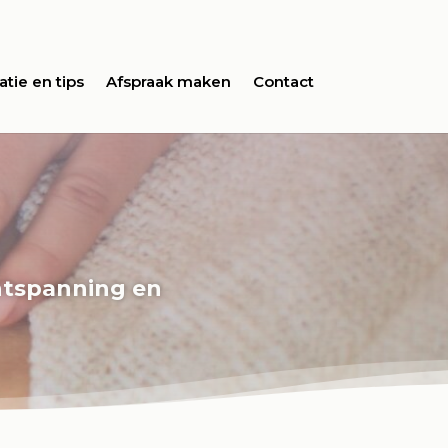
atie en tips
Afspraak maken
Contact
ontspanning en