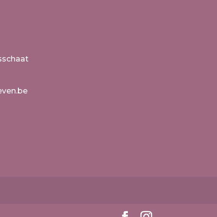
n
sschaat
even.be