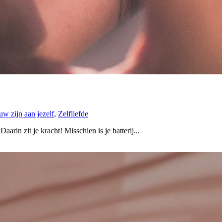
uw zijn aan jezelf
,
Zelfliefde
arin zit je kracht! Misschien is je batterij...