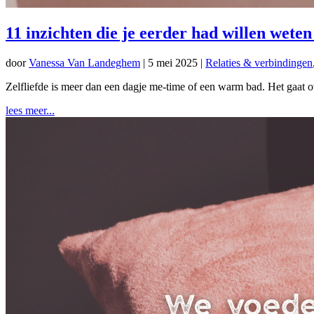
11 inzichten die je eerder had willen weten 
door
Vanessa Van Landeghem
|
5 mei 2025
|
Relaties & verbindingen
Zelfliefde is meer dan een dagje me-time of een warm bad. Het gaat ove
lees meer...