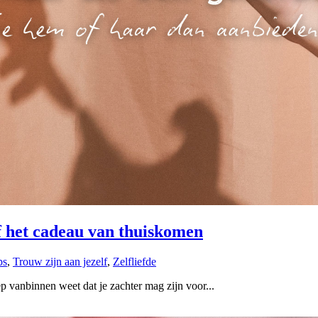
lf het cadeau van thuiskomen
ps
,
Trouw zijn aan jezelf
,
Zelfliefde
ep vanbinnen weet dat je zachter mag zijn voor...