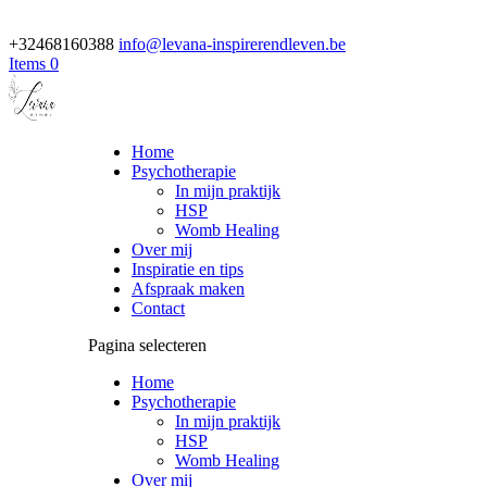
+32468160388
info@levana-inspirerendleven.be
Items 0
Home
Psychotherapie
In mijn praktijk
HSP
Womb Healing
Over mij
Inspiratie en tips
Afspraak maken
Contact
Pagina selecteren
Home
Psychotherapie
In mijn praktijk
HSP
Womb Healing
Over mij