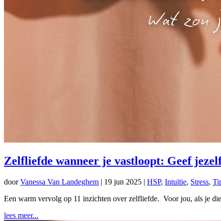
Zelfliefde wanneer je vastloopt: Geef jeze
door
Vanessa Van Landeghem
|
19 jun 2025
|
HSP
,
Intuïtie
,
Stress
,
Ti
Een warm vervolg op 11 inzichten over zelfliefde. Voor jou, als je di
lees meer...