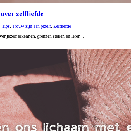
over zelfliefde
,
Tips
,
Trouw zijn aan jezelf
,
Zelfliefde
r jezelf erkennen, grenzen stellen en leren...