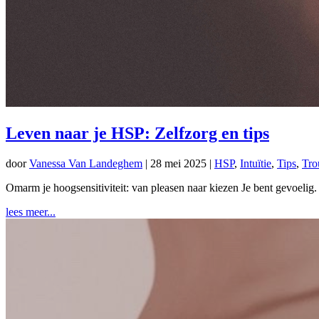
Leven naar je HSP: Zelfzorg en tips
door
Vanessa Van Landeghem
|
28 mei 2025
|
HSP
,
Intuïtie
,
Tips
,
Tro
Omarm je hoogsensitiviteit: van pleasen naar kiezen Je bent gevoelig. Da
lees meer...