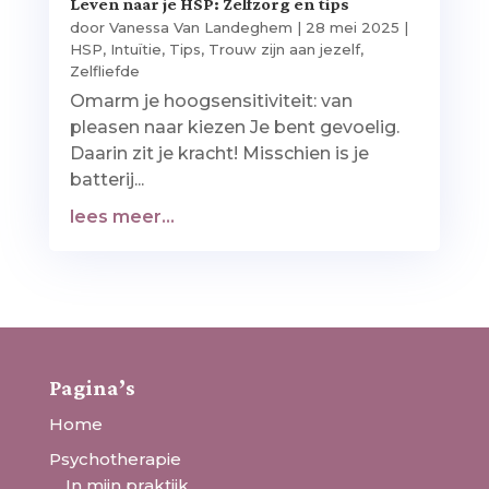
Leven naar je HSP: Zelfzorg en tips
door
Vanessa Van Landeghem
|
28 mei 2025
|
HSP
,
Intuïtie
,
Tips
,
Trouw zijn aan jezelf
,
Zelfliefde
Omarm je hoogsensitiviteit: van
pleasen naar kiezen Je bent gevoelig.
Daarin zit je kracht! Misschien is je
batterij...
lees meer...
Pagina’s
Home
Psychotherapie
In mijn praktijk