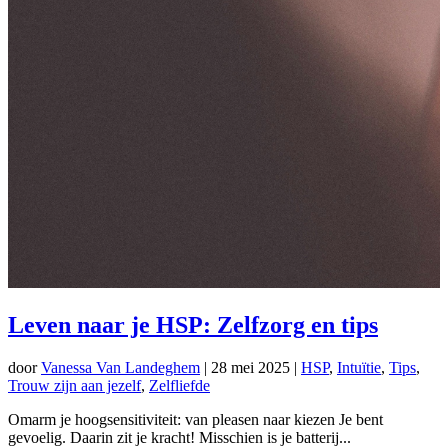
Leven naar je HSP: Zelfzorg en tips
door
Vanessa Van Landeghem
|
28 mei 2025
|
HSP
,
Intuïtie
,
Tips
,
Trouw zijn aan jezelf
,
Zelfliefde
Omarm je hoogsensitiviteit: van pleasen naar kiezen Je bent
gevoelig. Daarin zit je kracht! Misschien is je batterij...